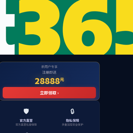
num China
大事记
投稿指南
学报首页
通知公告