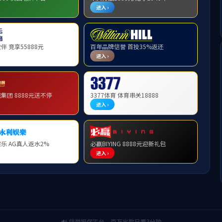
会的通知
稿会的通知
4期定稿会的通知
稿会的通知
的通知
3期定稿会的通知
025年工作布置会议的通知
期、第2期及《betway必威西汉姆联官网学报（自然科学版）》2
定稿会和2025年重点选题研讨会的通知