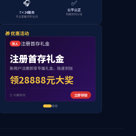
2025/05/05
2025/04/07
2025/03/31
2025/03/24
2025/03/01
2025/02/21
2024/12/30
025
2024/12/23
2024/12/08