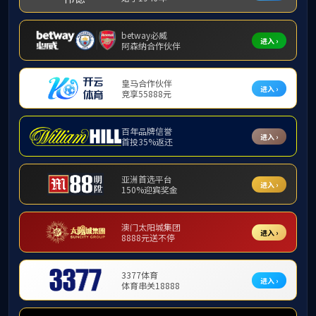
频会议的通知
•
关于举行《广西教育学院学报》2024年第3
2024/05/28
期定稿会的通知
•
关于举行《betway必威西汉姆联官网学报
2024/05/28
（哲学社会科学版）》2024年第4期定稿会的
通知
•
关于举行学期中期学报编辑部工作推进会的
2024/05/06
通知
•
关于betway必威西汉姆联官网学报编辑部印
2024/04/22
刷服务采购意向公告
•
关于参加学报自然科学版2024年第2期定稿
2024/03/20
会的通知
共38条
上页
1
2
3
下页
3/3